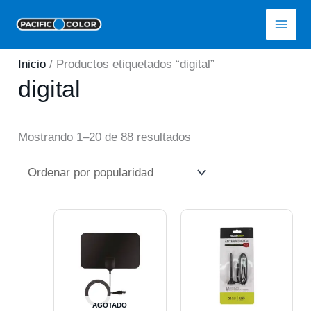
Ir
Pacific Color
al
contenido
Inicio
/ Productos etiquetados “digital”
digital
Ordenado
Mostrando 1–20 de 88 resultados
por
popularidad
AGOTADO