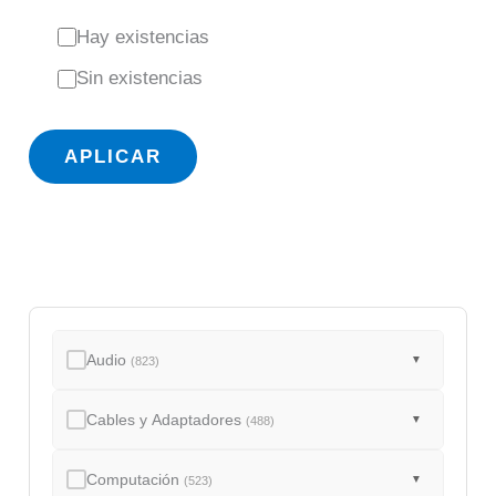
E
Hay existencias
s
Sin existencias
t
a
APLICAR
d
o
Audio
▼
(823)
Cables y Adaptadores
▼
(488)
Computación
▼
(523)