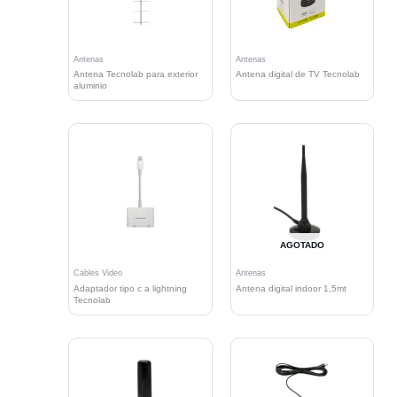
Antenas
Antenas
Antena Tecnolab para exterior
Antena digital de TV Tecnolab
aluminio
AGOTADO
Cables Video
Antenas
Adaptador tipo c a lightning
Antena digital indoor 1,5mt
Tecnolab