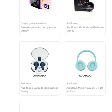
Relojes y despertadores
Audífonos
Reloj despertador con parlante
Audífonos Earbuds inalámbricos
Disney
Disney
AGOTADO
AGOTADO
Audífonos
Audífonos
Audífonos Earbuds inalámbricos
Audífono Mickey mouse, BT 10
Disney
m, blue