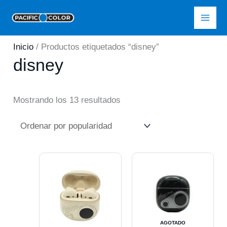
Ir
Pacific Color
al
contenido
Inicio
/ Productos etiquetados “disney”
disney
Ordenado
Mostrando los 13 resultados
por
popularidad
AGOTADO