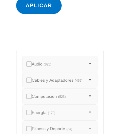
a
APLICAR
d
o
Audio
▼
(823)
Cables y Adaptadores
▼
(488)
Computación
▼
(523)
Energía
▼
(170)
Fitness y Deporte
▼
(84)