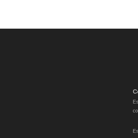
C
Es
co
-
Es