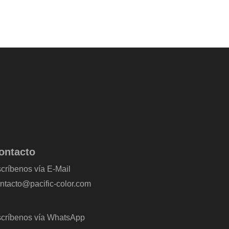
ontacto
críbenos vía E-Mail
ntacto@pacific-color.com
críbenos vía WhatsApp