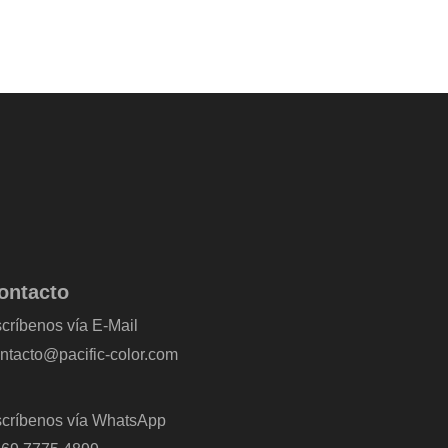
ontacto
críbenos vía E-Mail
ntacto@pacific-color.com
críbenos vía WhatsApp