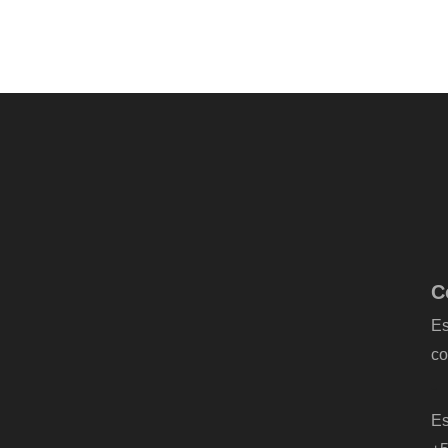
C
Es
co
-
Es