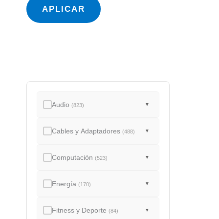
a
APLICAR
d
o
Audio
▼
(823)
Cables y Adaptadores
▼
(488)
Computación
▼
(523)
Energía
▼
(170)
Fitness y Deporte
▼
(84)