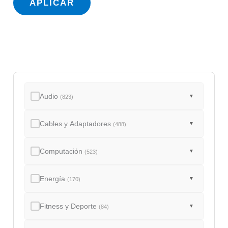
APLICAR
d
o
Audio
▼
(823)
Cables y Adaptadores
▼
(488)
Computación
▼
(523)
Energía
▼
(170)
Fitness y Deporte
▼
(84)