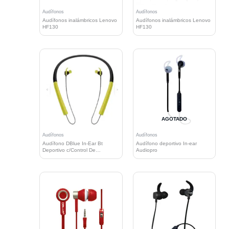
Audífonos
Audífonos
Audífonos inalámbricos Lenovo
Audífonos inalámbricos Lenovo
HF130
HF130
AGOTADO
Audífonos
Audífonos
Audífono DBlue In-Ear Bt
Audífono deportivo In-ear
Deportivo c/Control De
Audiopro
Reproducción