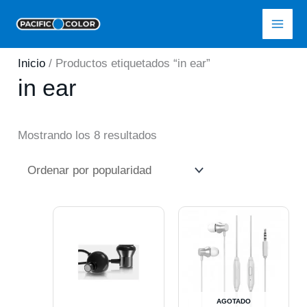
Ir
Pacific Color
al
contenido
Inicio
/ Productos etiquetados “in ear”
in ear
Ordenado
Mostrando los 8 resultados
por
popularidad
AGOTADO