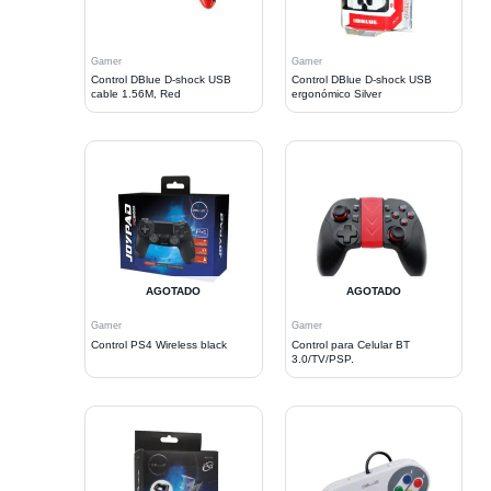
Gamer
Gamer
Control DBlue D-shock USB
Control DBlue D-shock USB
cable 1.56M, Red
ergonómico Silver
AGOTADO
AGOTADO
Gamer
Gamer
Control PS4 Wireless black
Control para Celular BT
3.0/TV/PSP.