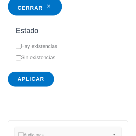
CERRAR
Estado
E
Hay existencias
s
Sin existencias
t
a
APLICAR
d
o
Audio
▼
(823)