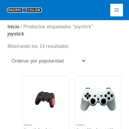
Ir
Pacific Color
al
contenido
Inicio
/ Productos etiquetados “joystick”
joystick
Ordenado
Mostrando los 14 resultados
por
popularidad
Gamer
Gamer