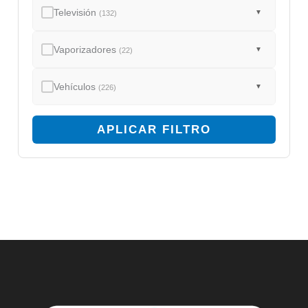
Televisión
▼
(132)
Vaporizadores
▼
(22)
Vehículos
▼
(226)
APLICAR FILTRO