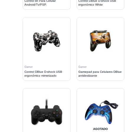
Control Bt Para Celular
Control DBlue D-shock USB
Android/Tv/PSP.
ergonómico White
Gamer
Gamer
Control DBlue D-shock USB
Gamepad para Celulares DBlue
ergonómico mimetizado
antideslizante
AGOTADO