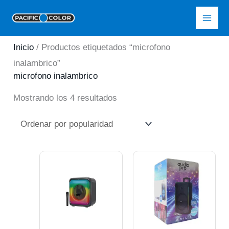
Ir
Pacific Color
al
contenido
Inicio
/ Productos etiquetados “microfono
inalambrico”
microfono inalambrico
Ordenado
Mostrando los 4 resultados
por
popularidad