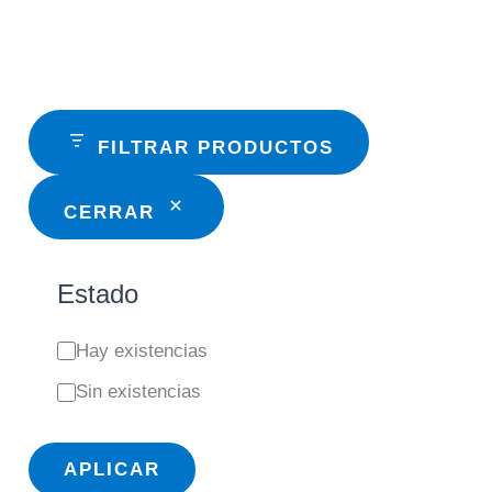
FILTRAR PRODUCTOS
CERRAR
Estado
E
Hay existencias
s
Sin existencias
t
a
APLICAR