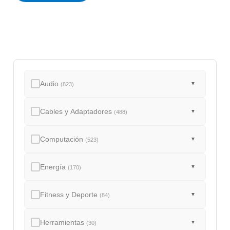
d
o
Audio
▼
(823)
Cables y Adaptadores
▼
(488)
Computación
▼
(523)
Energía
▼
(170)
Fitness y Deporte
▼
(84)
Herramientas
▼
(30)