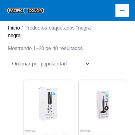
Ir
Pacific Color
al
contenido
Inicio
/ Productos etiquetados “negra”
negra
Ordenado
Mostrando 1–20 de 48 resultados
por
popularidad
Antenas
Antenas