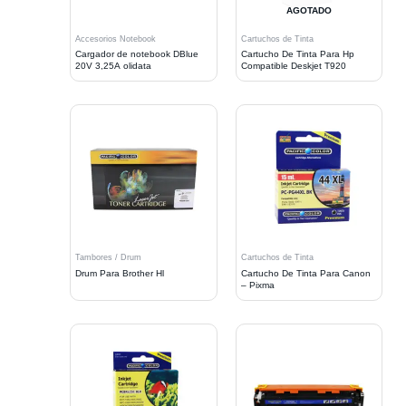
AGOTADO
Accesorios Notebook
Cartuchos de Tinta
Cargador de notebook DBlue
Cartucho De Tinta Para Hp
20V 3,25A olidata
Compatible Deskjet T920
Tambores / Drum
Cartuchos de Tinta
Drum Para Brother Hl
Cartucho De Tinta Para Canon
– Pixma