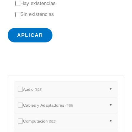
E
Hay existencias
s
Sin existencias
t
a
APLICAR
d
o
Audio
▼
(823)
Cables y Adaptadores
▼
(488)
Computación
▼
(523)