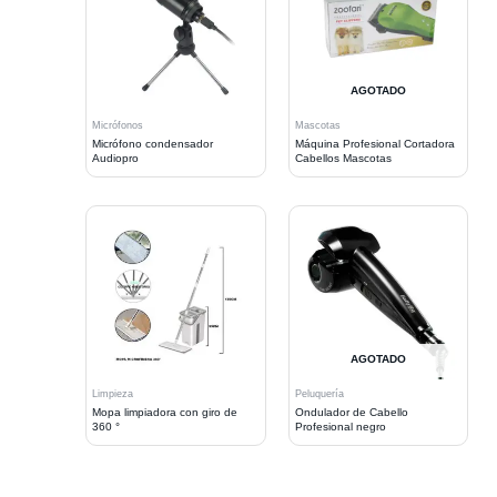
AGOTADO
Micrófonos
Mascotas
Micrófono condensador
Máquina Profesional Cortadora
Audiopro
Cabellos Mascotas
AGOTADO
Limpieza
Peluquería
Mopa limpiadora con giro de
Ondulador de Cabello
360 °
Profesional negro