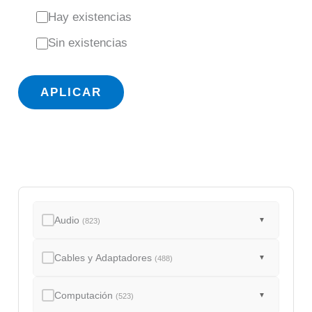
E
Hay existencias
s
Sin existencias
t
a
APLICAR
d
o
Audio
▼
(823)
Cables y Adaptadores
▼
(488)
Computación
▼
(523)