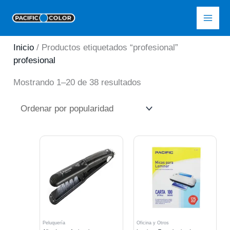
Ir
Pacific Color
al
contenido
Inicio
/ Productos etiquetados “profesional”
profesional
Ordenado
Mostrando 1–20 de 38 resultados
por
popularidad
Peluquería
Oficina y Otros