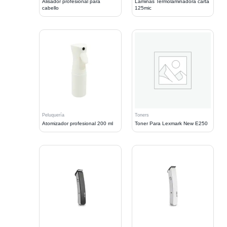
Alisador profesional para
Laminas Termolaminadora carta
cabello
125mic
Peluquería
Toners
Atomizador profesional 200 ml
Toner Para Lexmark New E250