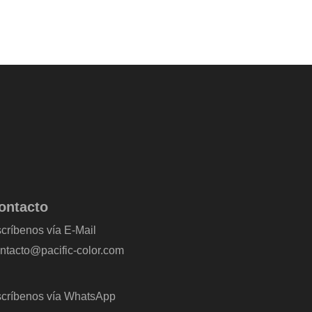
ontacto
críbenos vía E-Mail
ntacto@pacific-color.com
críbenos vía WhatsApp