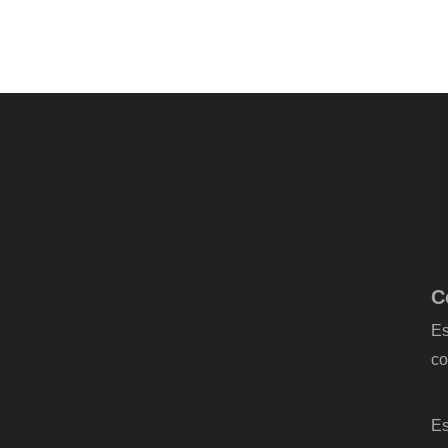
C
Es
co
-
Es