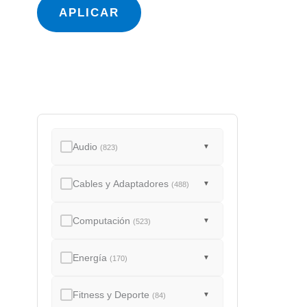
a
APLICAR
d
o
Audio
▼
(823)
Cables y Adaptadores
▼
(488)
Computación
▼
(523)
Energía
▼
(170)
Fitness y Deporte
▼
(84)