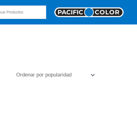
TADO
e
a
M/AUX.
/FM/AUX.