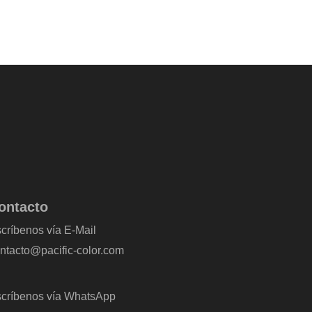
ontacto
críbenos vía E-Mail
ntacto@pacific-color.com
críbenos vía WhatsApp