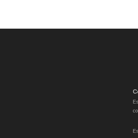
C
Es
co
-
Es