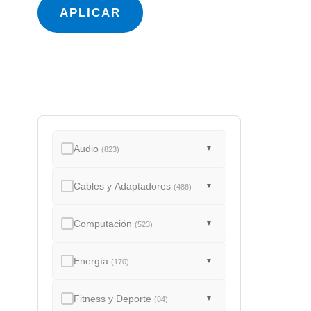
a
APLICAR
d
o
Audio
▼
(823)
Cables y Adaptadores
▼
(488)
Computación
▼
(523)
Energía
▼
(170)
Fitness y Deporte
▼
(84)