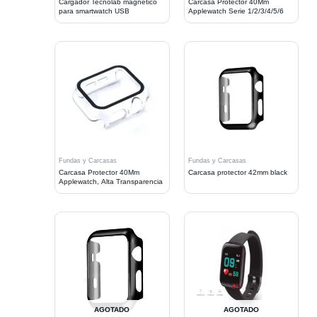
Cargador Tecnolab magnético
Carcasa Protector 40Mm
para smartwatch USB
Applewatch Serie 1/2/3/4/5/6
Fundas y Carcasas
Fundas y Carcasas
Carcasa Protector 40Mm
Carcasa protector 42mm black
Applewatch, Alta Transparencia
AGOTADO
AGOTADO