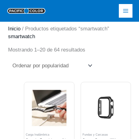
Ir
Pacific Color
al
contenido
Inicio
/ Productos etiquetados “smartwatch”
smartwatch
Ordenado
Mostrando 1–20 de 64 resultados
por
popularidad
Carga Inalámbrica
Fundas y Carcasas