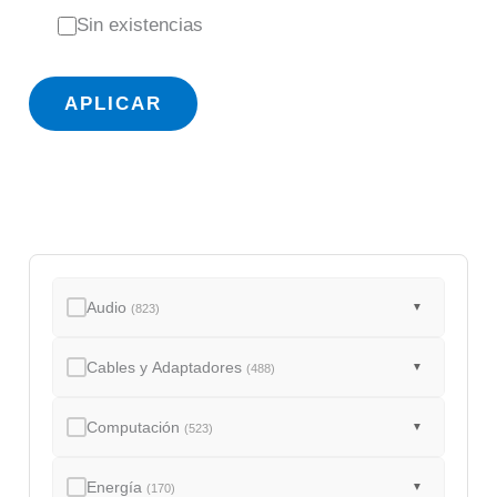
s
Sin existencias
t
a
APLICAR
d
o
Audio
▼
(823)
Cables y Adaptadores
▼
(488)
Computación
▼
(523)
Energía
▼
(170)