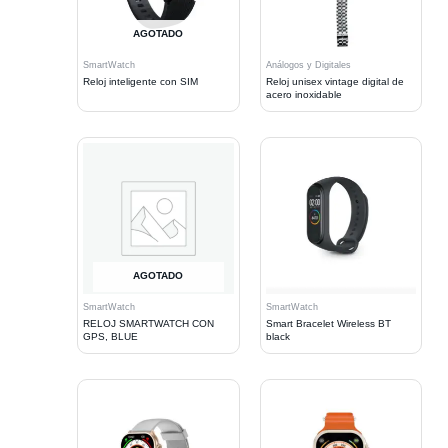
AGOTADO
SmartWatch
Análogos y Digitales
Reloj inteligente con SIM
Reloj unisex vintage digital de
acero inoxidable
AGOTADO
SmartWatch
SmartWatch
RELOJ SMARTWATCH CON
Smart Bracelet Wireless BT
GPS, BLUE
black