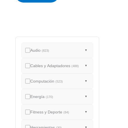
a
d
o
Audio
▼
(823)
Cables y Adaptadores
▼
(488)
Computación
▼
(523)
Energía
▼
(170)
Fitness y Deporte
▼
(84)
Herramientas
▼
(30)