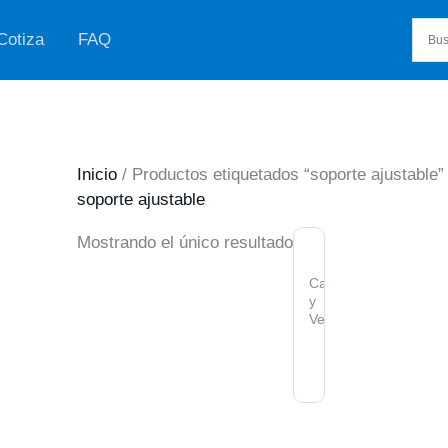
Cotiza
FAQ
Inicio
/ Productos etiquetados “soporte ajustable”
soporte ajustable
AGOTADO
Mostrando el único resultado
Calefacción
y
Ventilación
VENTILADOR
Y
RELOJ
LED
PORTATIL