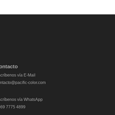
ontacto
críbenos vía E-Mail
ntacto@pacific-color.com
críbenos vía WhatsApp
69 7775 4899