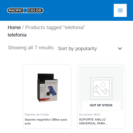
Skip
Pacific Color
to
content
Home
/ Products tagged “telefonia”
telefonia
Sorted
Showing all 7 results
by
popularity
OUT OF STOCK
Soportes de Celular
Accesorios Móvil
Soporte magnético DBlue para
SOPORTE ANILLO
auto
UNIVERSAL PARA
TELEFONOS MOVILES