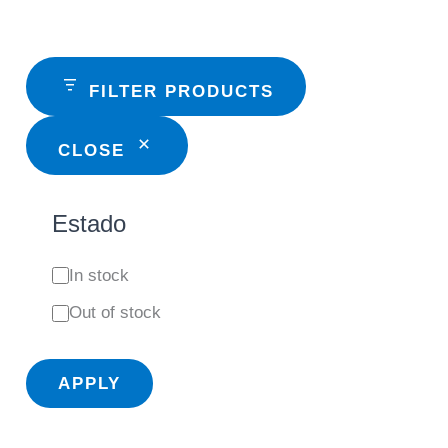
FILTER PRODUCTS
CLOSE
Estado
S
In stock
t
Out of stock
a
t
APPLY
u
s