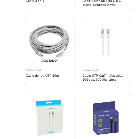
Cable 3 en 1
Cable Tecnolab Tipo C a C
100W, Trenzado 2 mts
AGOTADO
Cables Red
Cables Red
Cable de red UTP 20m
Cable UTP Cat7 – Velocidad
10Gbps, 600Mhz- 2mts