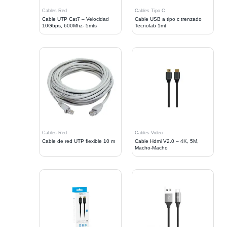
Cables Red
Cables Tipo C
Cable UTP Cat7 – Velocidad
Cable USB a tipo c trenzado
10Gbps, 600Mhz- 5mts
Tecnolab 1mt
Cables Red
Cables Video
Cable de red UTP flexible 10 m
Cable Hdmi V2.0 – 4K, 5M,
Macho-Macho