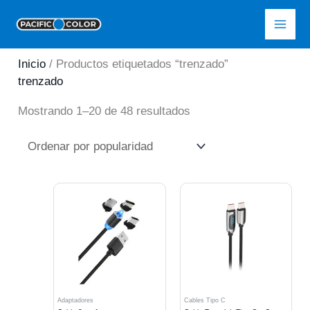
Ir
Pacific Color
al
contenido
Inicio
/ Productos etiquetados “trenzado”
trenzado
Ordenado
Mostrando 1–20 de 48 resultados
por
popularidad
Adaptadores
Cables Tipo C