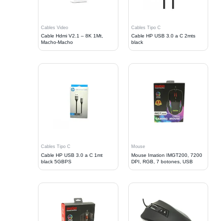
Cables Video
Cables Tipo C
Cable Hdmi V2.1 – 8K 1Mt,
Cable HP USB 3.0 a C 2mts
Macho-Macho
black
Cables Tipo C
Mouse
Cable HP USB 3.0 a C 1mt
Mouse Imation IMGT200, 7200
black 5GBPS
DPI, RGB, 7 botones, USB