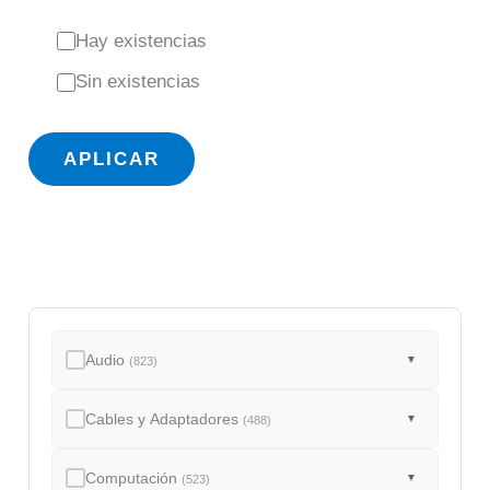
E
Hay existencias
s
Sin existencias
t
a
APLICAR
d
o
Audio
▼
(823)
Cables y Adaptadores
▼
(488)
Computación
▼
(523)