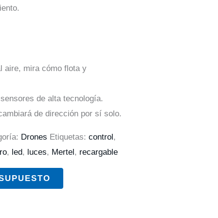
iento.
l aire, mira cómo flota y
 sensores de alta tecnología.
ambiará de dirección por sí solo.
goría:
Drones
Etiquetas:
control
,
ro
,
led
,
luces
,
Mertel
,
recargable
ESUPUESTO