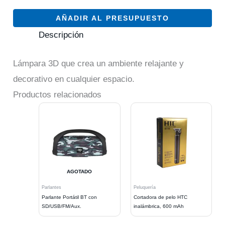
AÑADIR AL PRESUPUESTO
Descripción
Lámpara 3D que crea un ambiente relajante y
decorativo en cualquier espacio.
Productos relacionados
AGOTADO
Parlantes
Peluquería
Parlante Portátil BT con
Cortadora de pelo HTC
SD/USB/FM/Aux.
inalámbrica, 600 mAh