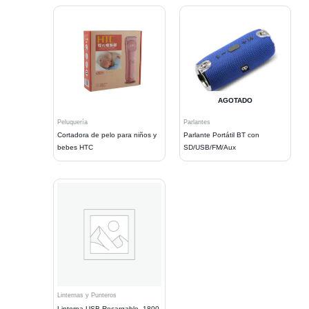
AGOTADO
Peluquería
Parlantes
Cortadora de pelo para niños y
Parlante Portátil BT con
bebes HTC
SD/USB/FM/Aux
Linternas y Punteros
Linterna USB Recargable, 1800