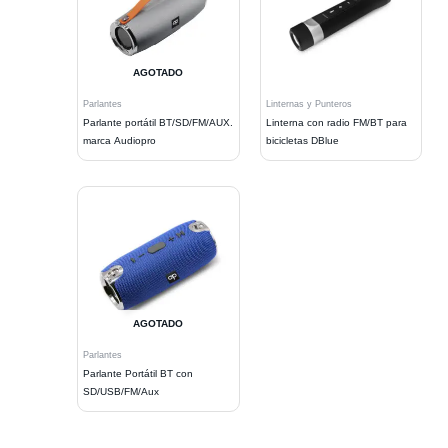
AGOTADO
Parlantes
Linternas y Punteros
Parlante portátil BT/SD/FM/AUX.
Linterna con radio FM/BT para
marca Audiopro
bicicletas DBlue
AGOTADO
Parlantes
Parlante Portátil BT con
SD/USB/FM/Aux