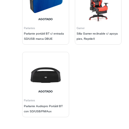
AGOTADO
Parlantes
Gamer
Parlante portátil BT c/ entrada
Silla Gamer reclinable c/ apoya
SD/USB marca DBUE
pies, ReptileX
AGOTADO
Parlantes
Parlante Audiopro Portátil BT
con SD/USB/FM/Aux