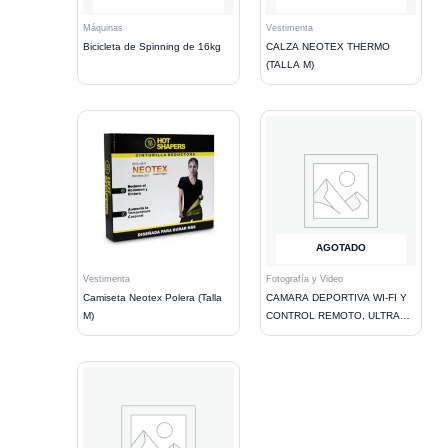
Máquinas
Vestimenta
Bicicleta de Spinning de 16kg
CALZA NEOTEX THERMO
(TALLA M)
AGOTADO
Vestimenta
Fotografía y Video
Camiseta Neotex Polera (Talla
CAMARA DEPORTIVA WI-FI Y
M)
CONTROL REMOTO, ULTRA
HD 1080P. FOTOS 12MP. TIPO
GOPRO.BLACK