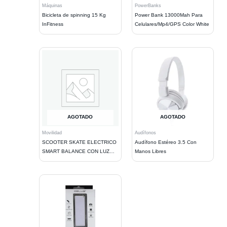
Máquinas
PowerBanks
Bicicleta de spinning 15 Kg
Power Bank 13000Mah Para
InFitness
Celulares/Mp4/GPS Color White
AGOTADO
AGOTADO
Movilidad
Audífonos
SCOOTER SKATE ELECTRICO
Audífono Estéreo 3.5 Con
SMART BALANCE CON LUZ
Manos Libres
LED + BT 10
PULGADAS.WHITE.