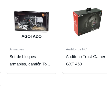
AGOTADO
Armables
Audífonos PC
Set de bloques
Audífono Trust Gamer
armables, camión Tolva,
GXT 450
322 piezas, +6 años.