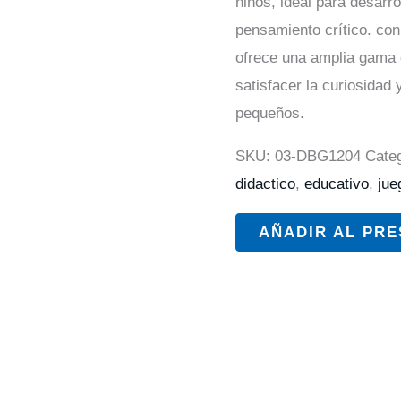
niños, ideal para desarro
pensamiento crítico. con
ofrece una amplia gama d
satisfacer la curiosidad y
pequeños.
SKU:
03-DBG1204
Cate
didactico
,
educativo
,
jue
AÑADIR AL PR