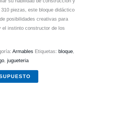
llar su habilidad de construcción y
 310 piezas, este bloque didáctico
e posibilidades creativas para
 el instinto constructor de los
goría:
Armables
Etiquetas:
bloque
,
go
,
jugueteria
ESUPUESTO