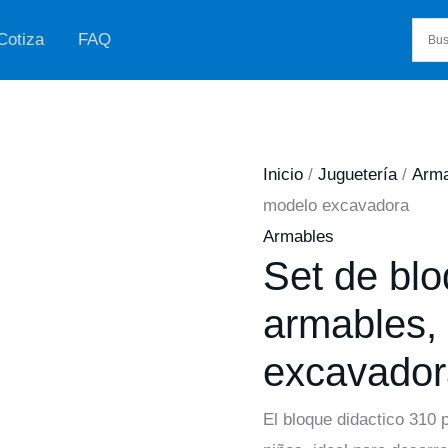
Cotiza
FAQ
Inicio
/
Juguetería
/
Arma
modelo excavadora
Armables
Set de bl
armables,
excavador
El bloque didactico 310 