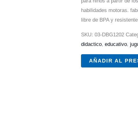
para niños a partir de lo
habilidades motoras. fabr
libre de BPA y resistente
SKU:
03-DBG1202
Cate
didactico
,
educativo
,
jug
AÑADIR AL PR