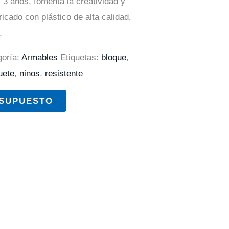
s 3 años, fomenta la creatividad y
icado con plástico de alta calidad,
.
goría:
Armables
Etiquetas:
bloque
,
uete
,
ninos
,
resistente
ESUPUESTO