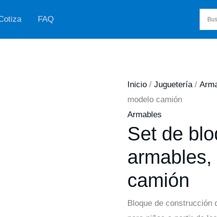
Cotiza
FAQ
Inicio
/
Juguetería
/
Arma
modelo camión
Armables
Set de bl
armables,
camión
Bloque de construcción d