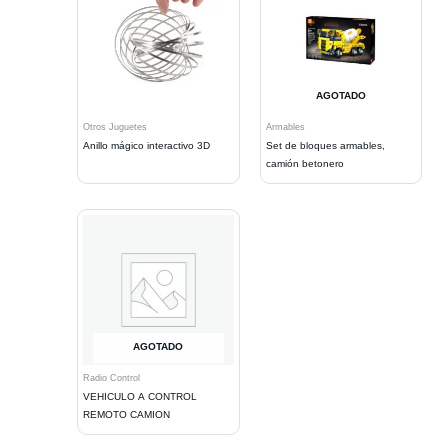
AGOTADO
Otros Juguetes
Armables
Anillo mágico interactivo 3D
Set de bloques armables,
camión betonero
AGOTADO
Radio Control
VEHICULO A CONTROL
REMOTO CAMION