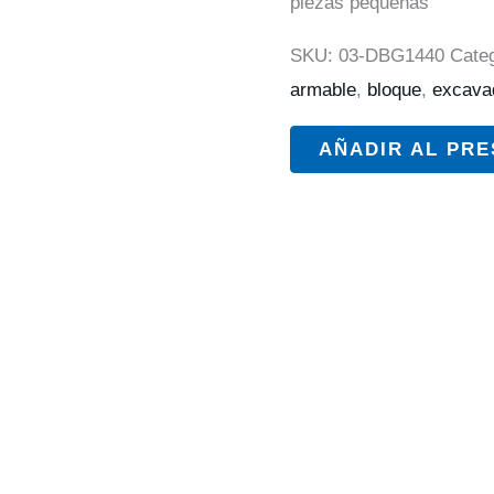
piezas pequeñas
SKU:
03-DBG1440
Cate
armable
,
bloque
,
excava
AÑADIR AL PR