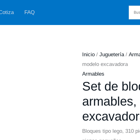
Cotiza
FAQ
Inicio
/
Juguetería
/
Arma
modelo excavadora
Armables
Set de bl
armables,
excavador
Bloques tipo lego, 310 p