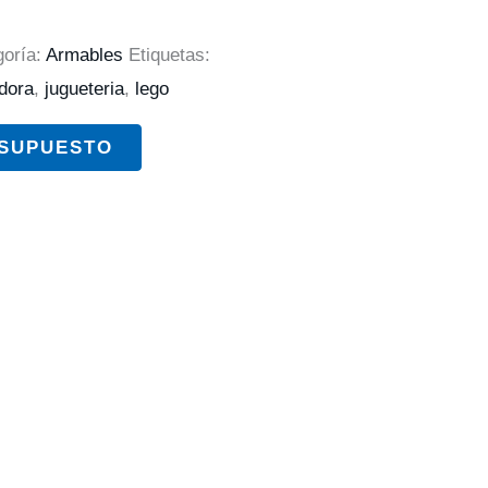
goría:
Armables
Etiquetas:
dora
,
jugueteria
,
lego
ESUPUESTO