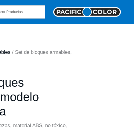
bles
/ Set de bloques armables,
oques
 modelo
a
iezas, material ABS, no tóxico,