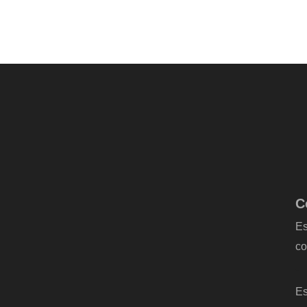
C
Es
co
-
Es