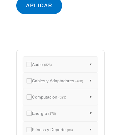
a
APLICAR
d
o
Audio
▼
(823)
Cables y Adaptadores
▼
(488)
Computación
▼
(523)
Energía
▼
(170)
Fitness y Deporte
▼
(84)