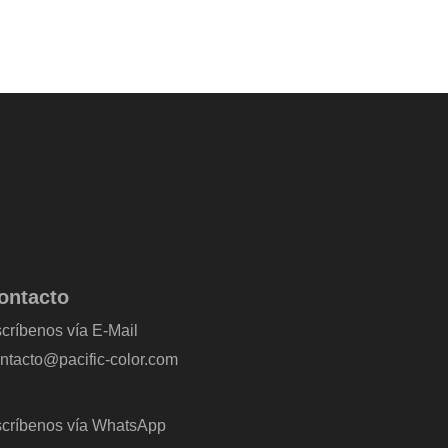
ontacto
críbenos vía E-Mail
ntacto@pacific-color.com
críbenos vía WhatsApp