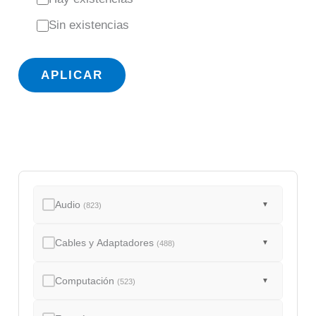
s
Sin existencias
t
a
APLICAR
d
o
Audio
▼
(823)
Cables y Adaptadores
▼
(488)
Computación
▼
(523)