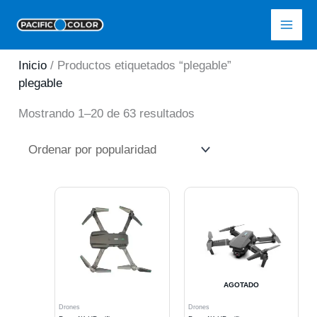
Ir
Pacific Color
al
contenido
Inicio
/ Productos etiquetados “plegable”
plegable
Ordenado
Mostrando 1–20 de 63 resultados
por
popularidad
AGOTADO
Drones
Drones