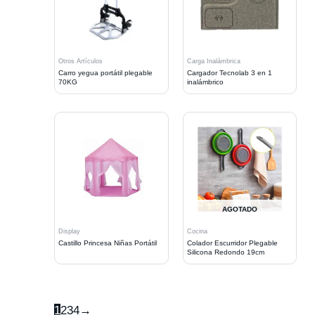
Otros Artículos
Carga Inalámbrica
Carro yegua portátil plegable
Cargador Tecnolab 3 en 1
70KG
inalámbrico
AGOTADO
Display
Cocina
Castillo Princesa Niñas Portátil
Colador Escurridor Plegable
Silicona Redondo 19cm
1
2
3
4
→