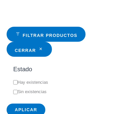
FILTRAR PRODUCTOS
CERRAR
Estado
E
Hay existencias
s
Sin existencias
t
a
APLICAR