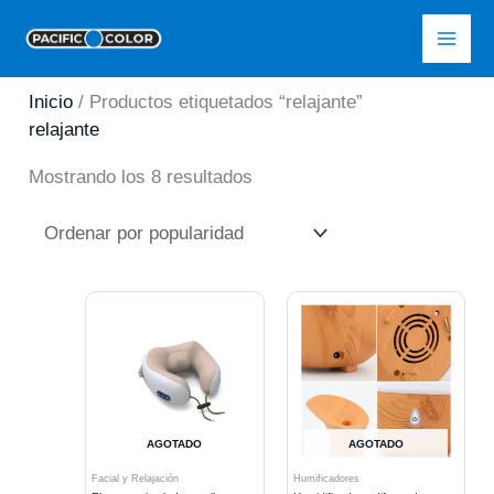
Ir
Pacific Color
al
contenido
Inicio
/ Productos etiquetados “relajante”
relajante
Ordenado
Mostrando los 8 resultados
por
popularidad
AGOTADO
AGOTADO
Facial y Relajación
Humificadores