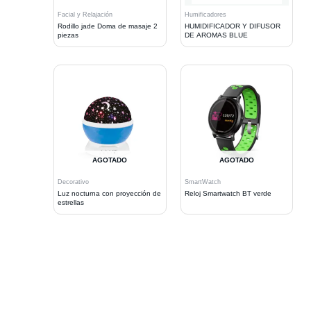
Facial y Relajación
Humificadores
Rodillo jade Doma de masaje 2
HUMIDIFICADOR Y DIFUSOR
piezas
DE AROMAS BLUE
AGOTADO
AGOTADO
Decorativo
SmartWatch
Luz nocturna con proyección de
Reloj Smartwatch BT verde
estrellas