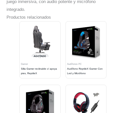
juego inmersiva, con audio potente y micrófono
integrado.
Productos relacionados
AGOTADO
Gamer
Audífonos PC
Silla Gamer reclinable c/ apoya
Audífono ReptileX Gamer Con
pies, ReptileX
Led y Micrófono