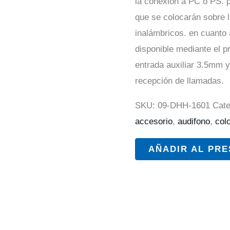
la conexión a PC o PS. p
que se colocarán sobre l
inalámbricos. en cuanto 
disponible mediante el p
entrada auxiliar 3.5mm 
recepción de llamadas.
SKU:
09-DHH-1601
Cate
accesorio
,
audifono
,
colo
AÑADIR AL PR