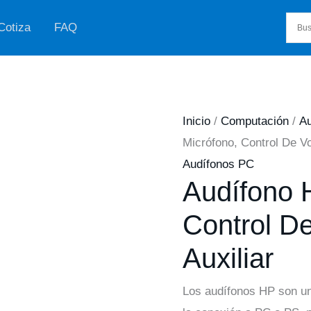
Cotiza
FAQ
Inicio
/
Computación
/
A
Micrófono, Control De Vo
Audífonos PC
Audífono 
Control D
Auxiliar
Los audífonos HP son un