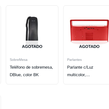
AGOTADO
AGOTADO
SobreMesa
Parlantes
Teléfono de sobremesa,
Parlante c/Luz
DBlue, color BK
multicolor,
SD/USB/FM/BT DBlue