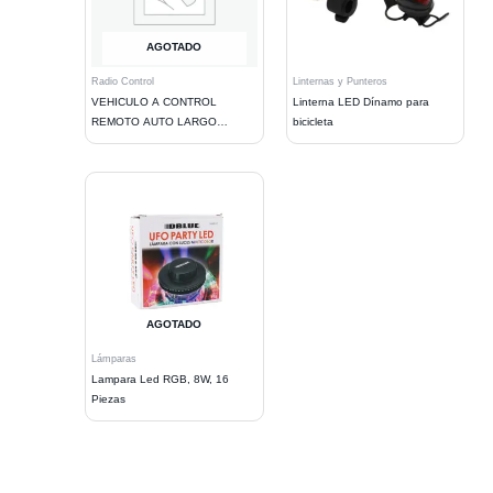
AGOTADO
Radio Control
Linternas y Punteros
VEHICULO A CONTROL
Linterna LED Dínamo para
REMOTO AUTO LARGO
bicicleta
AJUSTABLE. BLACK
AGOTADO
Lámparas
Lampara Led RGB, 8W, 16
Piezas