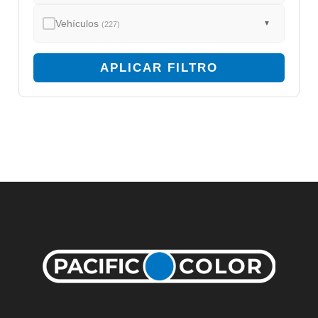
Vehículos
▼
(227)
APLICAR FILTRO