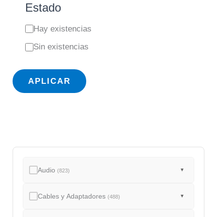
Estado
E
Hay existencias
s
Sin existencias
t
a
APLICAR
d
o
Audio
▼
(823)
Cables y Adaptadores
▼
(488)