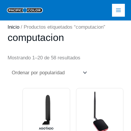
Ir
Pacific Color
al
contenido
Inicio
/ Productos etiquetados “computacion”
computacion
Ordenado
Mostrando 1–20 de 58 resultados
por
popularidad
AGOTADO