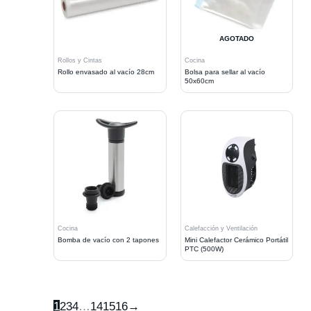
AGOTADO
Rollos y Cintas
Cocina
Rollo envasado al vacío 28cm
Bolsa para sellar al vacío
50x60cm
Cocina
Calefacción y Ventilación
Bomba de vacío con 2 tapones
Mini Calefactor Cerámico Portátil
PTC (500W)
1
2
3
4
…
14
15
16
→