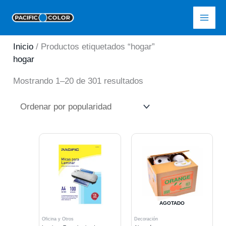
Ir
Pacific Color
al
contenido
Inicio
/ Productos etiquetados “hogar”
hogar
Ordenado
Mostrando 1–20 de 301 resultados
por
popularidad
AGOTADO
Oficina y Otros
Decoración