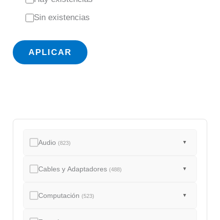
s
Sin existencias
t
a
APLICAR
d
o
Audio
▼
(823)
Cables y Adaptadores
▼
(488)
Computación
▼
(523)