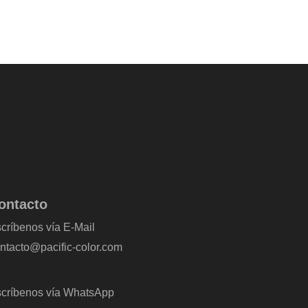
ontacto
críbenos vía E-Mail
ntacto@pacific-color.com
críbenos vía WhatsApp