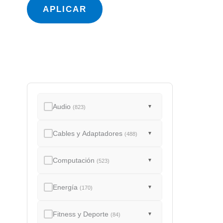
a
APLICAR
d
o
Audio
▼
(823)
Cables y Adaptadores
▼
(488)
Computación
▼
(523)
Energía
▼
(170)
Fitness y Deporte
▼
(84)