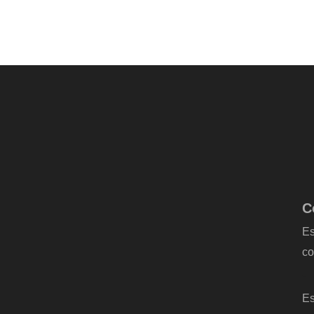
C
Es
co
-
Es