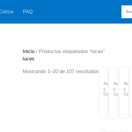
Cotiza
FAQ
Inicio
/ Productos etiquetados “luces”
luces
Ordenado
Mostrando 1–20 de 107 resultados
por
Aventura
Aventura
Ave
y
y
y
popularidad
Camping
Camping
Cam
Lampara
Linterna
Lin
Tubo
De
Ult
Led
Trabajo
Pot
Recargable
Led
Mul
c/Repelente
Magnéti
IP4