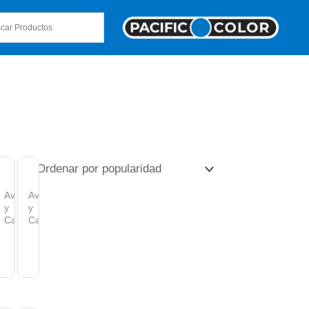
AGOTADO
ntura
Aventura
Aventura
y
y
ping
Camping
Camping
terna
Linterna
Linterna
ra
De
LED,
ente
Camping
10
tifuncional
150
W,
ca,
4
Lúmenes
500