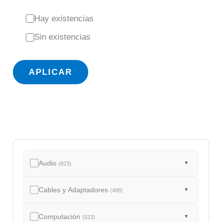
E
Hay existencias
s
Sin existencias
t
a
APLICAR
d
o
Audio
▼
(823)
Cables y Adaptadores
▼
(488)
Computación
▼
(523)