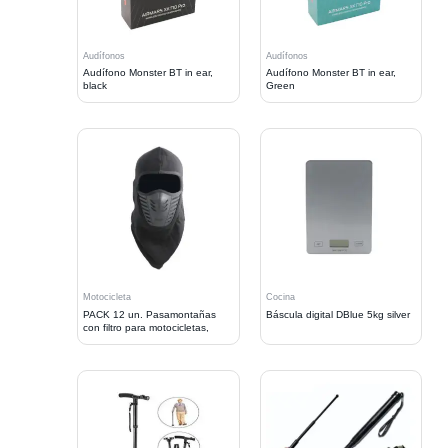
Audífonos
Audífonos
Audífono Monster BT in ear,
Audífono Monster BT in ear,
black
Green
Motocicleta
Cocina
PACK 12 un. Pasamontañas
Báscula digital DBlue 5kg silver
con filtro para motocicletas,