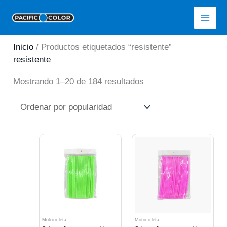
Ir
Pacific Color
al
contenido
Inicio
/ Productos etiquetados “resistente”
resistente
Ordenado
Mostrando 1–20 de 184 resultados
por
popularidad
Motocicleta
Motocicleta