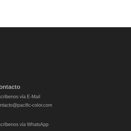
ontacto
críbenos vía E-Mail
ntacto@pacific-color.com
críbenos vía WhatsApp