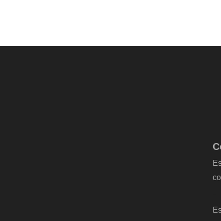
C
Es
co
-
Es