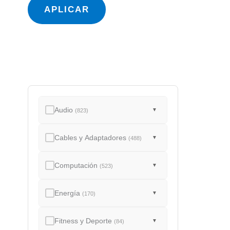
a
APLICAR
d
o
Audio
▼
(823)
Cables y Adaptadores
▼
(488)
Computación
▼
(523)
Energía
▼
(170)
Fitness y Deporte
▼
(84)