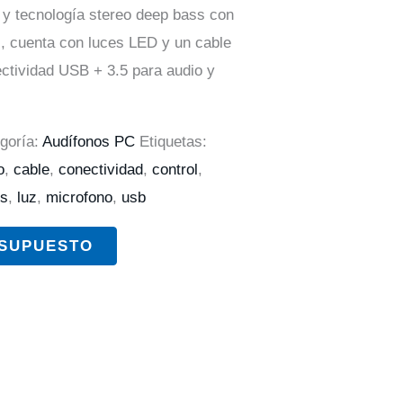
 y tecnología stereo deep bass con
, cuenta con luces LED y un cable
ctividad USB + 3.5 para audio y
goría:
Audífonos PC
Etiquetas:
o
,
cable
,
conectividad
,
control
,
es
,
luz
,
microfono
,
usb
ESUPUESTO