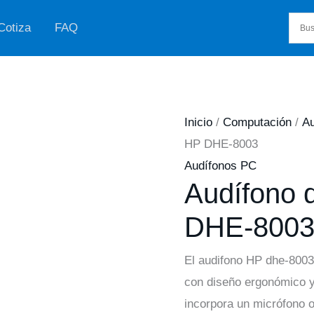
Cotiza
FAQ
Inicio
/
Computación
/
A
HP DHE-8003
Audífonos PC
Audífono 
DHE-800
El audifono HP dhe-800
con diseño ergonómico y
incorpora un micrófono o