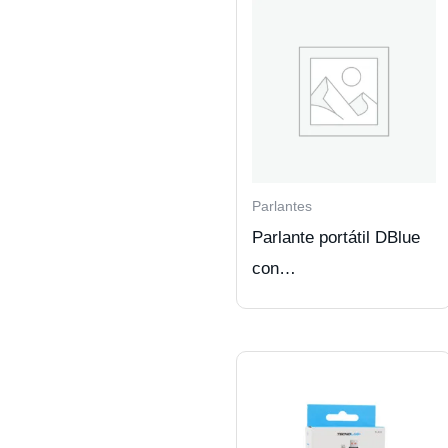
Parlantes
Parlante portátil DBlue
con
BT/USB/SD/FM/AUX.