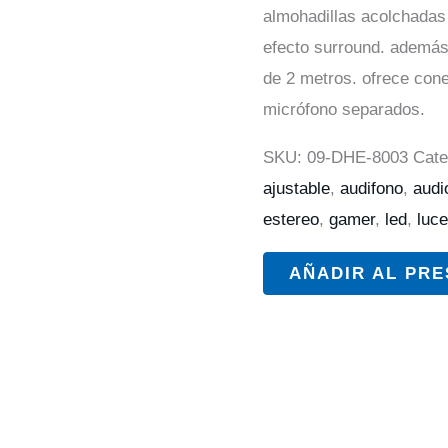
almohadillas acolchadas
efecto surround. además
de 2 metros. ofrece cone
micrófono separados.
SKU:
09-DHE-8003
Cate
ajustable
,
audifono
,
audi
estereo
,
gamer
,
led
,
luc
AÑADIR AL PR