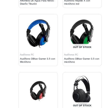
Alfombra De Agua Para Niños-
Audífono Reptile X con
Diseño Tiburón
micrófono red
OUT OF STOCK
Audífonos PC
Audífonos PC
Audífono DBlue Gamer 3,5 con
Audífono DBlue Gamer 3,5 con
Micrófono
micrófono
OUT OF STOCK