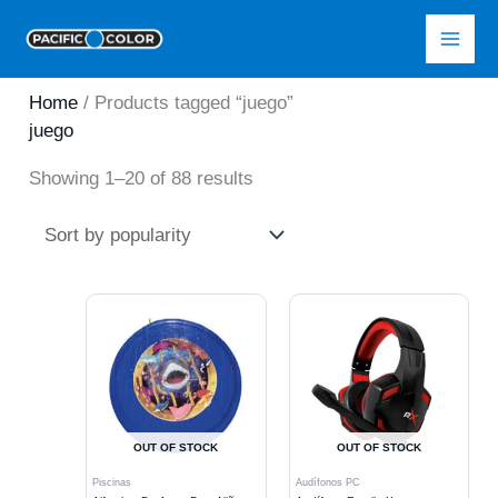
Skip
Pacific Color
to
content
Home
/ Products tagged “juego”
juego
Sorted
Showing 1–20 of 88 results
by
popularity
OUT OF STOCK
OUT OF STOCK
Piscinas
Audífonos PC