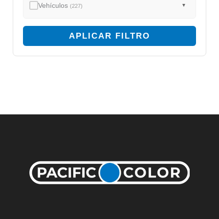
Vehículos
▼
(227)
APLICAR FILTRO