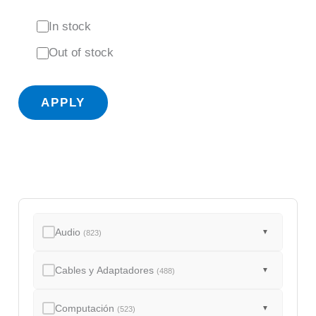
S
In stock
t
Out of stock
a
t
APPLY
u
s
Audio
▼
(823)
Cables y Adaptadores
▼
(488)
Computación
▼
(523)