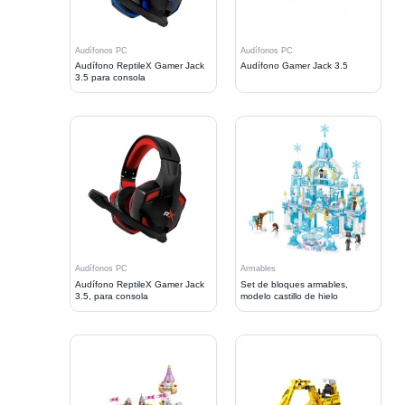
Audífonos PC
Audífonos PC
Audífono ReptileX Gamer Jack
Audífono Gamer Jack 3.5
3.5 para consola
Audífonos PC
Armables
Audífono ReptileX Gamer Jack
Set de bloques armables,
3.5, para consola
modelo castillo de hielo